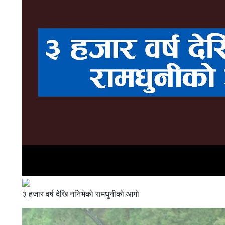
३ हजार वर्ष देखि ननिभेको रामधुनीको आगो