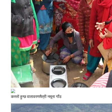
कस्तो हुन्छ वातावरणमैत्री नमूना गाँउ