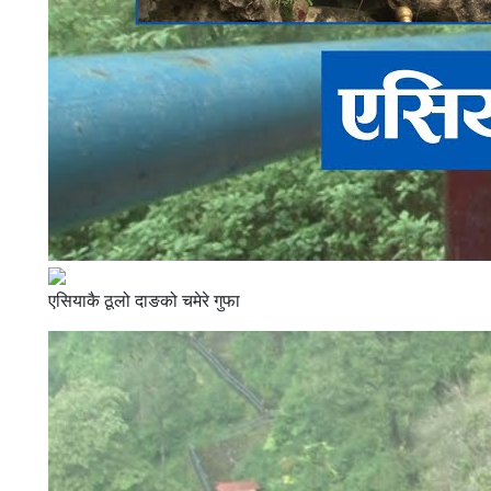
एसियाकै ठूलो दाङको चमेरे गुफा