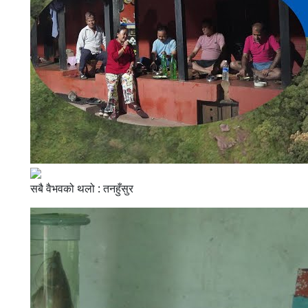
सबै वैभवको थलो : तनहुँसुर