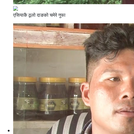
एसियाकै ठूलो दाङको चमेरे गुफा