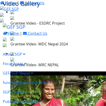
Video Gallery
Home
|
Contact Us
Grantee Video - ESDRC Project
Home
|
Contact Us
Grantee Video- MDC Nepal 2024
About SGP
Focal Areas
Grantee Video- MRC NEPAL
GEF/SGP Nepal
funding opportunities
SGP Projects
Publications/Reports