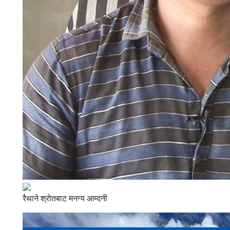
रैथाने श्रोतबाट मनग्य आम्दनी