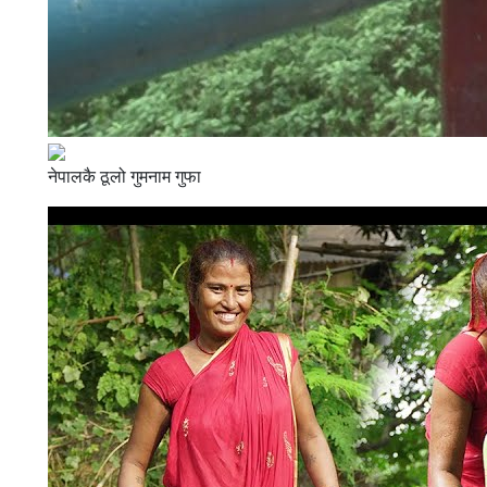
नेपालकै ठूलो गुमनाम गुफा