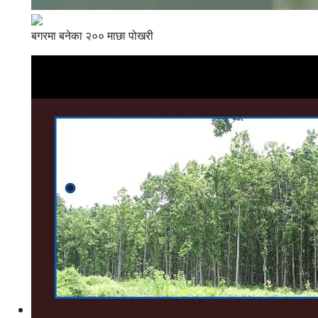
बगरमा बनेका २०० माछा पोखरी